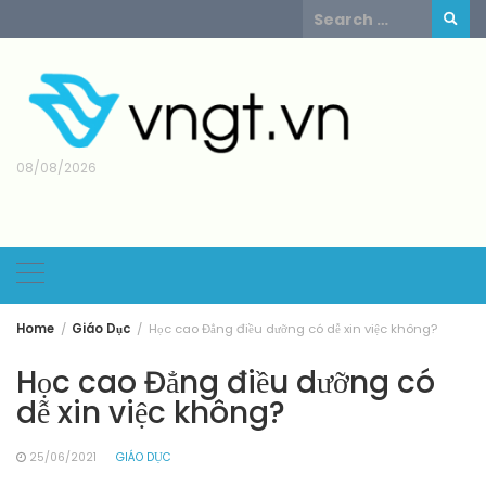
Skip
Search
to
for:
content
08/08/2026
Home
Giáo Dục
Học cao Đẳng điều dưỡng có dễ xin việc không?
Học cao Đẳng điều dưỡng có
dễ xin việc không?
25/06/2021
GIÁO DỤC