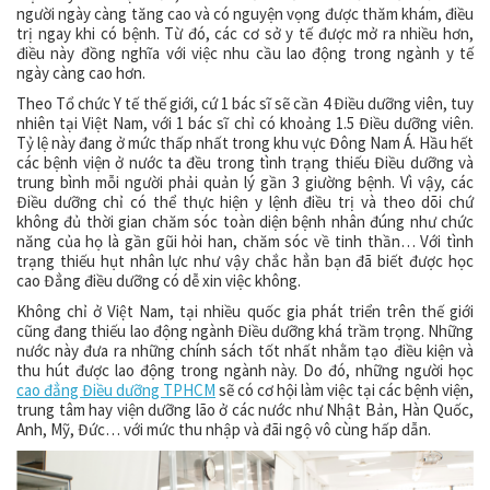
người ngày càng tăng cao và có nguyện vọng được thăm khám, điều
trị ngay khi có bệnh. Từ đó, các cơ sở y tế được mở ra nhiều hơn,
điều này đồng nghĩa với việc nhu cầu lao động trong ngành y tế
ngày càng cao hơn.
Theo Tổ chức Y tế thế giới, cứ 1 bác sĩ sẽ cần 4 Điều dưỡng viên, tuy
nhiên tại Việt Nam, với 1 bác sĩ chỉ có khoảng 1.5 Điều dưỡng viên.
Tỷ lệ này đang ở mức thấp nhất trong khu vực Đông Nam Á. Hầu hết
các bệnh viện ở nước ta đều trong tình trạng thiếu Điều dưỡng và
trung bình mỗi người phải quản lý gần 3 giường bệnh. Vì vậy, các
Điều dưỡng chỉ có thể thực hiện y lệnh điều trị và theo dõi chứ
không đủ thời gian chăm sóc toàn diện bệnh nhân đúng như chức
năng của họ là gần gũi hỏi han, chăm sóc về tinh thần… Với tình
trạng thiếu hụt nhân lực như vậy chắc hẳn bạn đã biết được học
cao Đẳng điều dưỡng có dễ xin việc không.
Không chỉ ở Việt Nam, tại nhiều quốc gia phát triển trên thế giới
cũng đang thiếu lao động ngành Điều dưỡng khá trầm trọng. Những
nước này đưa ra những chính sách tốt nhất nhằm tạo điều kiện và
thu hút được lao động trong ngành này. Do đó, những người học
cao đẳng Điều dưỡng TPHCM
sẽ có cơ hội làm việc tại các bệnh viện,
trung tâm hay viện dưỡng lão ở các nước như Nhật Bản, Hàn Quốc,
Anh, Mỹ, Đức… với mức thu nhập và đãi ngộ vô cùng hấp dẫn.