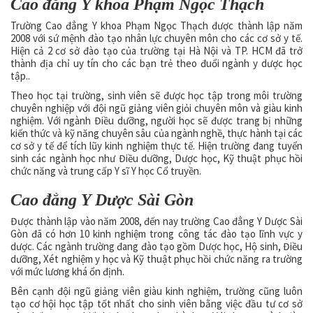
Cao đẳng Y khoa Phạm Ngọc Thạch
Trường Cao đẳng Y khoa Phạm Ngọc Thạch được thành lập năm
2008 với sứ mệnh đào tạo nhân lực chuyên môn cho các cơ sở y tế.
Hiện cả 2 cơ sở đào tạo của trường tại Hà Nội và TP. HCM đã trở
thành địa chỉ uy tín cho các bạn trẻ theo đuổi ngành y dược học
tập..
Theo học tại trường, sinh viên sẽ được học tập trong môi trường
chuyên nghiệp với đội ngũ giảng viên giỏi chuyên môn và giàu kinh
nghiệm. Với ngành Điều dưỡng, người học sẽ được trang bị những
kiến thức và kỹ năng chuyên sâu của ngành nghề, thực hành tại các
cơ sở y tế để tích lũy kinh nghiệm thực tế. Hiện trường đang tuyển
sinh các ngành học như Điều dưỡng, Dược học, Kỹ thuật phục hồi
chức năng và trung cấp Y sĩ Y học Cổ truyền.
Cao đẳng Y Dược Sài Gòn
Được thành lập vào năm 2008, đến nay trường Cao đẳng Y Dược Sài
Gòn đã có hơn 10 kinh nghiệm trong công tác đào tạo lĩnh vực y
dược. Các ngành trường đang đào tạo gồm Dược học, Hộ sinh, Điều
dưỡng, Xét nghiệm y học và Kỹ thuật phục hồi chức năng ra trường
với mức lương khá ổn định.
Bên cạnh đội ngũ giảng viên giàu kinh nghiệm, trường cũng luôn
tạo cơ hội học tập tốt nhất cho sinh viên bằng việc đầu tư cơ sở