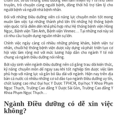
chăm sóc sẽ do những Điều dưỡng viên làm nhiệm vụ Y tế như tiêm
truyền, trò chuyện cùng người bệnh, đồng thời hỗ trợ tâm lý cho
người bệnh và người nhà bệnh nhân.
Đối với những Điều dưỡng viên có năng lực chuyên môn tốt mong
muốn làm việc tại những thành phố lớn thì những hệ thống bệnh
viện quốc tế là điểm đến khá phù hợp như Hệ thống bệnh viện Hồng
Ngọc, Bệnh viện Tâm Anh, Bệnh viện Vinmec… Tại những nơi này sẽ
có nhu cầu tuyển dụng nguồn nhân sự lớn.
Chính việc ngày càng có nhiều những phòng khám, bệnh viện tư
nhân, chuỗi hệ thống bệnh viện được xây dựng và phát triển tạo cơ
hội việc làm rộng mở với mức lương hấp dẫn cho ngành Y tế nói
chung và ngành Điều dưỡng nói riêng.
Bởi vậy sinh viên ngành Điều dưỡng nên cố gắng trau dồi kiến thức,
kỹ năng chuyên môn để ngay sau khi tốt nghiệp tìm được việc làm
phù hợp với năng lực và gắn bó lâu dài với ngành. Hiện nay trên địa
bàn cả nước có nhiều những cơ sở đào tạo ngành Điều dưỡng uy tín,
chất lượng cao như: Đại học Y Dược TPHCM, Đại học Y Khoa Phạm
Ngọc Thạch, Trường Cao đẳng Y Dược Sài Gòn, Trường Cao đẳng Y
Khoa Phạm Ngọc Thạch…
Ngành Điều dưỡng có dễ xin việc
không?