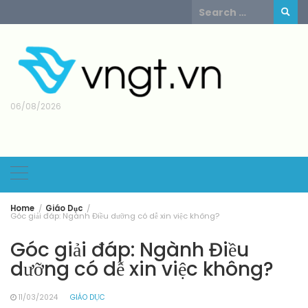
Skip
Search
to
for:
content
06/08/2026
Home
Giáo Dục
Góc giải đáp: Ngành Điều dưỡng có dễ xin việc không?
Góc giải đáp: Ngành Điều
dưỡng có dễ xin việc không?
11/03/2024
GIÁO DỤC