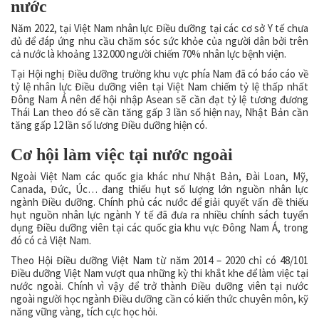
nước
Năm 2022, tại Việt Nam nhân lực Điều dưỡng tại các cơ sở Y tế chưa
đủ để đáp ứng nhu cầu chăm sóc sức khỏe của người dân bởi trên
cả nước là khoảng 132.000 người chiếm 70% nhân lực bệnh viện.
Tại Hội nghị Điều dưỡng trưởng khu vực phía Nam đã có báo cáo về
tỷ lệ nhân lực Điều dưỡng viên tại Việt Nam chiếm tỷ lệ thấp nhất
Đông Nam Á nên để hội nhập Asean sẽ cần đạt tỷ lệ tương đương
Thái Lan theo đó sẽ cần tăng gấp 3 lần số hiện nay, Nhật Bản cần
tăng gấp 12 lần số lương Điều dưỡng hiện có.
Cơ hội làm việc tại nước ngoài
Ngoài Việt Nam các quốc gia khác như Nhật Bản, Đài Loan, Mỹ,
Canada, Đức, Úc… đang thiếu hụt số lượng lớn nguồn nhân lực
ngành Điều dưỡng. Chính phủ các nước để giải quyết vấn đề thiếu
hụt nguồn nhân lực ngành Y tế đã đưa ra nhiều chính sách tuyển
dụng Điều dưỡng viên tại các quốc gia khu vực Đông Nam Á, trong
đó có cả Việt Nam.
Theo Hội Điều dưỡng Việt Nam từ năm 2014 – 2020 chỉ có 48/101
Điều dưỡng Việt Nam vượt qua những kỳ thi khắt khe để làm việc tại
nước ngoài. Chính vì vậy để trở thành Điều dưỡng viên tại nước
ngoài người học ngành Điều dưỡng cần có kiến thức chuyên môn, kỹ
năng vững vàng, tích cực học hỏi.