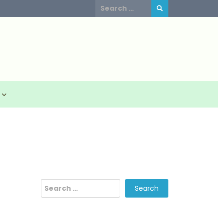
Search
for:
Search
for: