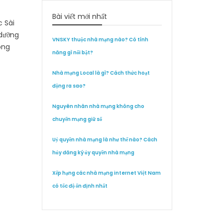
Bài viết mới nhất
 Sài
 dưỡng
VNSKY thuộc nhà mạng nào? Có tính
ông
năng gì nổi bật?
Nhà mạng Local là gì? Cách thức hoạt
động ra sao?
Nguyên nhân nhà mạng không cho
chuyển mạng giữ số
Uỷ quyền nhà mạng là như thế nào? Cách
hủy đăng ký ủy quyền nhà mạng
Xếp hạng các nhà mạng internet Việt Nam
có tốc độ ổn định nhất