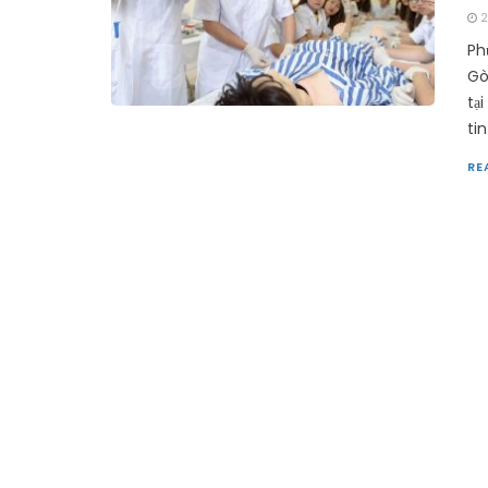
2
Ph
Gò
tạ
ti
RE