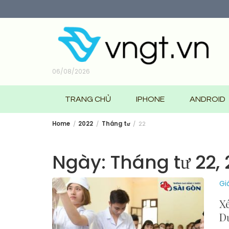
Skip
to
content
06/08/2026
TRANG CHỦ
IPHONE
ANDROID
Home
2022
Tháng tư
22
Ngày:
Tháng tư 22,
Gi
X
D