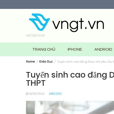
Skip
to
content
06/08/2026
TRANG CHỦ
IPHONE
ANDROID
Home
Giáo Dục
Tuyển sinh cao đẳng Dược chỉ yêu cầu b
Tuyển sinh cao đẳng D
THPT
14/06/2022
GIÁO DỤC