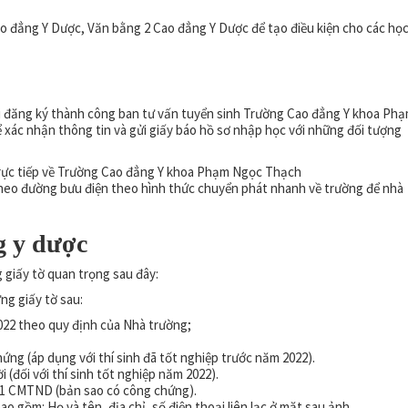
o đẳng Y Dược, Văn bằng 2 Cao đẳng Y Dược để tạo điều kiện cho các họ
hi đăng ký thành công ban tư vấn tuyển sinh Trường Cao đẳng Y khoa Ph
để xác nhận thông tin và gửi giấy báo hồ sơ nhập học với những đối tượng
trực tiếp về Trường Cao đẳng Y khoa Phạm Ngọc Thạch
theo đường bưu điện theo hình thức chuyển phát nhanh về trường để nhà
g y dược
giấy tờ quan trọng sau đây:
ng giấy tờ sau:
022 theo quy định của Nhà trường;
ng (áp dụng với thí sinh đã tốt nghiệp trước năm 2022).
(đối với thí sinh tốt nghiệp năm 2022).
 01 CMTND (bản sao có công chứng).
bao gồm: Họ và tên, địa chỉ, số điện thoại liên lạc ở mặt sau ảnh.