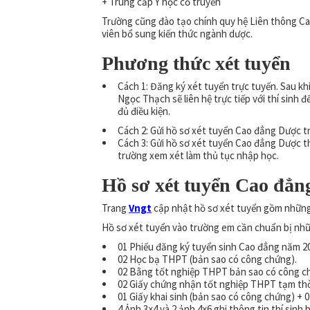
+ Trung cấp Y học cổ truyền
Trường cũng đào tạo chính quy hệ Liên thông Ca
viên bổ sung kiến thức ngành dược.
Phương thức xét tuyển
Cách 1: Đăng ký xét tuyển trực tuyến. Sau k
Ngọc Thạch sẽ liên hệ trực tiếp với thí sinh 
đủ điều kiện.
Cách 2: Gửi hồ sơ xét tuyển Cao đẳng Dược 
Cách 3: Gửi hồ sơ xét tuyển Cao đẳng Dược 
trường xem xét làm thủ tục nhập học.
Hồ sơ xét tuyển Cao đẳn
Trang
Vngt
cập nhật hồ sơ xét tuyển gồm những 
Hồ sơ xét tuyển vào trường em cần chuẩn bị nhữ
01 Phiếu đăng ký tuyển sinh Cao đẳng năm 2
02 Học bạ THPT (bản sao có công chứng).
02 Bằng tốt nghiệp THPT bản sao có công chứ
02 Giấy chứng nhận tốt nghiệp THPT tạm thời 
01 Giấy khai sinh (bản sao có công chứng) +
4 Ảnh 3×4 và 2 ảnh 4×6 ghi thông tin thí sinh 