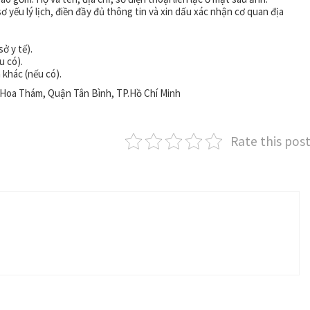
ơ yếu lý lịch, điền đầy đủ thông tin và xin dấu xác nhận cơ quan địa
ở y tế).
u có).
 khác (nếu có).
g Hoa Thám, Quận Tân Bình, TP.Hồ Chí Minh
Rate this pos