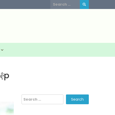
Search
for:
iệp
Search
for: