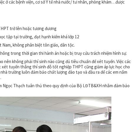
 việc ở các bệnh viện, cơ sở Y tế nhà nước/ tư nhân, phòng khám…được
p THPT trở lên hoặc tương đương
học tập tại trường, đạt hạnh kiểm khá lớp 12
ệt Nam, không phân biệt tôn giáo, dân tộc.
không trong thời gian thi hành án hoặc bị truy cứu trách nhiệm hình sự.
o nên không phải thí sinh nào cũng đủ tiêu chuẩn để xét tuyển. Việc các
 xét tuyển thẳng thí sinh đỗ tốt nghiệp THPT cũng giảm áp lực học cho
g nhà trường luôn đảm bảo chất lượng đào tạo và đầu ra để các em nắm
.
hạm Ngọc Thạch tuân thủ theo quy định của Bộ LĐTB&XH nhằm đảm bảo