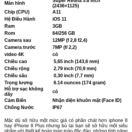
Super Retina 5.8 inch
Màn hình
(2436×1125)
Chip (CPU)
A11
Hệ Điều Hành
iOS 11
Ram
3GB
Rom
64/256 GB
Camera sau
12MP (f 2,8 f2,4)
Camera trước
7MP (f/ 2,2)
video 4K
có
Chiều cao
5,65 inch (143,6 mm)
Chiều rộng
2,79 inch (70,9 mm)
Chiều sâu
0,30 inch (7,7 mm)
Trọng lượng
6.14 ounces (174 gram)
Hỗ trợ sạc không
có
dây
Cảm Biến
Nhận diện khuôn mặt (Face ID)
Chống Nước
IP67
Mặc dù sở hữu một mức giá có phần chát hơn iphone 8
hay iPhone 8 Plus nhưng bù lại bạn sẽ sở hữu một siêu
phẩm với thiết kế hoàn toàn toàn độc đáo, những tính năng