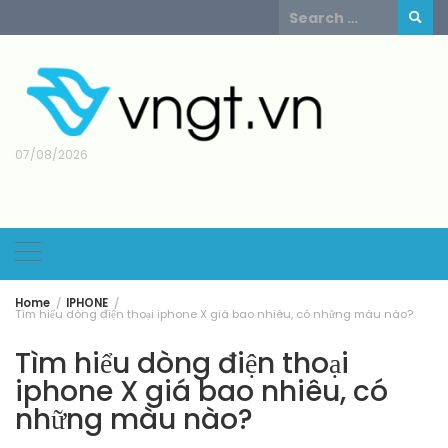
Skip
Search
to
for:
content
07/08/2026
Home
IPHONE
Tìm hiểu dòng điện thoại iphone X giá bao nhiêu, có những màu nào?
Tìm hiểu dòng điện thoại
iphone X giá bao nhiêu, có
những màu nào?