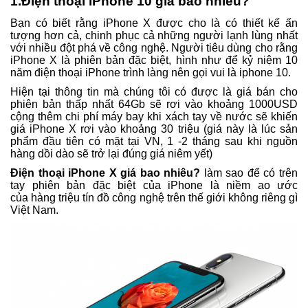
1.Điện thoại iPhone 10 giá bao nhiêu?
Bạn có biết rằng iPhone X được cho là có thiết kế ấn
tượng hơn cả, chinh phục cả những người lạnh lùng nhất
với nhiều đột phá về công nghệ. Người tiêu dùng cho rằng
iPhone X là phiên bản đặc biệt, hình như để kỷ niệm 10
năm điện thoại iPhone trình làng nên gọi vui là iphone 10.
Hiện tại thông tin mà chúng tôi có được là giá bán cho
phiên bản thấp nhất 64Gb sẽ rơi vào khoảng 1000USD
cộng thêm chi phí máy bay khi xách tay về nước sẽ khiến
giá iPhone X rơi vào khoảng 30 triệu (giá này là lúc sản
phẩm đầu tiên có mặt tại VN, 1 -2 tháng sau khi nguồn
hàng dồi dào sẽ trở lại đúng giá niêm yết)
Điện thoại iPhone X giá bao nhiêu?
làm sao để có trên
tay phiên bản đặc biệt của iPhone là niềm ao ước
của hàng triệu tín đồ công nghệ trên thế giới không riêng gì
Việt Nam.