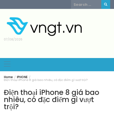
Skip
Search
to
for:
content
07/08/2026
Home
IPHONE
Điện thoại iPhone 8 giá bao nhiêu, có đặc điểm gì vượt trội?
Điện thoại iPhone 8 giá bao
nhiêu, có đặc điểm gì vượt
trội?