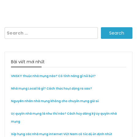
Search
for:
Bài viết mới nhất
VNSKY thuộc nhà mạng nào? Có tính năng gì nổi bật?
Nhà mạng Local là gì? Cách thức hoạt động ra sao?
Nguyên nhân nhà mạng không cho chuyển mạng giữ số
Uỷ quyền nhà mạng là như thế nào? Cách hủy đăng ký ủy quyền nhà
mạng
Xếp hạng các nhà mạng internet Việt Nam có tốc độ ổn định nhất