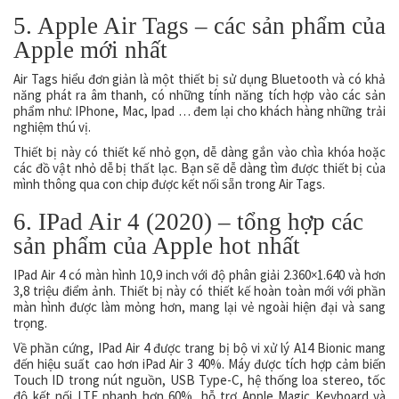
5. Apple Air Tags – các sản phẩm của
Apple mới nhất
Air Tags hiểu đơn giản là một thiết bị sử dụng Bluetooth và có khả
năng phát ra âm thanh, có những tính năng tích hợp vào các sản
phẩm như: IPhone, Mac, Ipad … đem lại cho khách hàng những trải
nghiệm thú vị.
Thiết bị này có thiết kế nhỏ gọn, dễ dàng gắn vào chìa khóa hoặc
các đồ vật nhỏ dễ bị thất lạc. Bạn sẽ dễ dàng tìm được thiết bị của
mình thông qua con chip được kết nối sẵn trong Air Tags.
6. IPad Air 4 (2020) – tổng hợp các
sản phẩm của Apple hot nhất
IPad Air 4 có màn hình 10,9 inch với độ phân giải 2.360×1.640 và hơn
3,8 triệu điểm ảnh. Thiết bị này có thiết kế hoàn toàn mới với phần
màn hình được làm mỏng hơn, mang lại vẻ ngoài hiện đại và sang
trọng.
Về phần cứng, IPad Air 4 được trang bị bộ vi xử lý A14 Bionic mang
đến hiệu suất cao hơn iPad Air 3 40%. Máy được tích hợp cảm biến
Touch ID trong nút nguồn, USB Type-C, hệ thống loa stereo, tốc
độ kết nối LTE nhanh hơn 60%, hỗ trợ Apple Magic Keyboard và