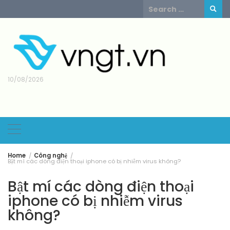
Skip
Search
to
for:
content
10/08/2026
Home
Công nghệ
Bật mí các dòng điện thoại iphone có bị nhiễm virus không?
Bật mí các dòng điện thoại
iphone có bị nhiễm virus
không?