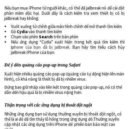
Nếu bạn mua iPhone từ người khác, có thể đã jailbreak nó để cài đặt
phần mềm độc hại. Dưới đây là cách kiểm tra xem thiết bị có bị
jailbreak hay không:
Vuốt xuống từ chính giữa màn hình chính để mở thanh tìm kiếm
Gõ
Cydia
vào thanh tìm kiếm
Chạm vào phím
Search
trên bàn phím
Nếu ứng dụng “Cydia” xuất hiện trong kết quả tìm kiếm thì
ip
hone của bạn đã bị jailbreak.
Bạn hãy tìm hiểu cách hủy
jailbreak iPhone của bạn.
Để ý đến quảng cáo pop-up trong Safari
Xuất hiện nhiều quảng cáo pop-up (quảng cáo tự động hiện lên màn
hình), có khả năng là thiết bị đã bị nhiễm virus.
Đừng bao giờ nhấp vào liên kết trong quảng cáo pop-up, nó có thể
dẫn đến hậu quả là bị nhiễm virus nặng hơn.
Thận trọng với các ứng dụng bị thoát đột ngột
Những ứng dụng bạn sử dụng thường xuyên bị thoát đột ngột, có
thể là ai đó đã tìm thấy lỗ hổng trong ứng dụng đó.
Thường xuyên
cập nhật các ứng dụng trên iPhone để phiên bản bảo mật cao