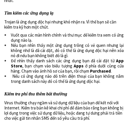
nhất.
Tìm kiếm các ứng dụng lạ
Trojan là ứng dụng độc hại nhưng khó nhận ra. Vì thế bạn sẽ cần
kiểm tra kỹ hơn một chút.
Vuốt qua các màn hình chính và thư mục để kiểm tra xem có ứng
dụng nào lạ.
Nếu bạn nhìn thấy một ứng dụng trông có vẻ quen nhưng lại
không nhớ là đã cài đặt, đó có thể là ứng dụng độc hại nên xóa
nó đi nếu bạn không biết đó là gì.
Để nhìn thấy danh sách các ứng dụng bạn đã cài đặt từ
App
Store
, bạn chạm vào biểu tượng
Apps
ở phía dưới cùng cửa
hàng. Chạm vào ảnh hồ sơ của bạn, rồi chạm
Purchased
.
Nếu có ứng dụng nào đó trên điện thoại của bạn không nằm
trong danh sách này đó có thể là ứng dụng độc hại.
Kiểm tra phí thu thêm bất thường
Virus thường chạy ngầm và sử dụng dữ liệu của bạn để kết nối với
Internet. Kiểm tra bản kê khai chi phí để đảm bảo rằng bạn không bị
lợi dụng trong việc sử dụng dữ liệu, hoặc đang tự dưng phải trả tiền
cho việc gửi tin nhắn SMS đến số yêu cầu trả phí.