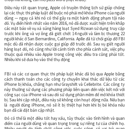
Điều này rất quan trọng, Apple có truyền thống lịch sử giúp chống
lại các thực thi pháp luật để buộc nó phải mở khóa iPhone của người
dùng — ngay cả khi nó có thể gây ra một hành động phạm tội nào
đó. Vụ điển hình nhất vào năm 2016, nó đã được xuất hiện trên khắp
các mặt báo về vụ xả súng hàng loạt Syed Rizwan sử dụng truy cập
trước khi ông và vợ ông đã giết chết 14 người và làm bị thương 22
người khác ở San Bernardino, California. Aplle đã từ chối giúp đỡ FBI
mặc dù đã nhận được cuộc gọi giúp đỡ trước đó. Sau vụ giết người
hàng loạt đó, nó cũng như lời cảnh tỉnh cho phía cảnh sát, việc phụ
thuộc quá nhiều vào Apple trong công việc điều tra cũng phải tốt.
Nhiều khi sẽ đưa họ vào thế thụ động
FBI và các cơ quan thực thi pháp luật khác đã bỏ qua Apple bằng
cách thanh toán cho các công ty chuyên khai thác dữ liệu từ các
iPhone bị khóa, chẳng hạn như Grayshift và Cellebrite. Các công ty
này thường sử dụng các phương pháp liên quan đến việc kết nối với
cổng sạc của iPhone và sau đó sử dụng phần mềm để mở khóa thiết
bị. Sau khi cập nhật, điều này sẽ không còn hoạt động nữa. Nếu bạn
là người dùng iPhone, nó sẽ ít bị thiệt hại hơn khi bị bẻ khóa nếu
bạn đã cài đặt bản cập nhật.
Đó có thể là một điều tốt hay xấu, tùy thuộc vào tình hình và quan
điểm của người dùng về quan trọng trong sự riêng tư của chính họ.
Nhiều người do tính chất công việc, cuộc sống, có vai trò quan