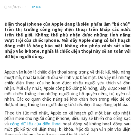
26/07/2018
IPHONE
Điện thoại Iphone của Apple đang là siêu phẩm làm “bá chủ”
trên thị trường công nghệ điện thoại trên khắp các nước
trên thế giới. Không thể phủ nhận được những tính năng
vượt trội của chiếc Iphone. Mới đây Apple đang có kết hoạch
đóng một lỗ hổng bảo mật không cho phép cảnh sát xâm
nhập vào iPhone, nghĩa là chiếc điện thoại này sẽ an toàn với
dữ liệu người dùng.
Apple vẫn luôn là chiếc điện thoại sang trọng về thiết kế, hiệu năng
mượt mà, nhất là luôn đi đầu về lĩnh vực bảo mật. Do vậy mà những
chiếc điện thoại của họ luôn được nhiều người yêu thích và đón
nhận. Mới đây nhất, Apple công bố đóng lỗ hổng, đây được xem là
một chiến thắng cho những người ủng hộ quyền riêng tư, qyền cá
nhân. Các cơ quan chắc năng sẽ khó khăn hơn trong việc để có
được những thông tin người dùng từ chiếc điện thoại đang bị khóa.
Theo tin tức mới nhất, Apple có kế hoạch gửi một bản cập nhật
phần mềm cho người dùng iPhone, điều này sẽ khiến cho cổng sạc
và
cổng dữ liệu của điện thoại
hoạt động về không hoạt động sau
một giờ kể từ khi điện thoại bị khóa. Mặc dù bạn vẫn pin vào điện
thoại mà không cần mở pass word (mật khẩu).