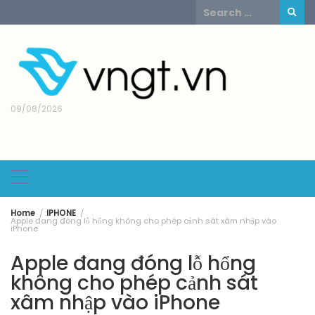
Skip
Search
to
for:
content
09/08/2026
Home
IPHONE
Apple đang đóng lỗ hổng không cho phép cảnh sát xâm nhập vào
iPhone
Apple đang đóng lỗ hổng
không cho phép cảnh sát
xâm nhập vào iPhone