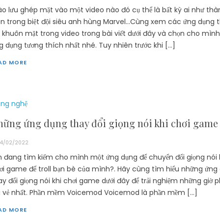
ào lưu ghép mặt vào một video nào đó cụ thể là bất kỳ ai như thà
ên trong biệt đội siêu anh hùng Marvel…Cùng xem các ứng dụng 
i khuôn mặt trong video trong bài viết dưới đây và chọn cho mìn
g dụng tương thích nhất nhé. Tuy nhiên trước khi […]
AD MORE
ng nghệ
hững ứng dụng thay đổi giọng nói khi chơi game
4/02/2022
n đang tìm kiếm cho mình một ứng dụng để chuyển đổi giọng nói 
ơi game để troll bạn bè của mình?. Hãy cùng tìm hiểu những ứng
ay đổi giọng nói khi chơi game dưới đây để trải nghiệm những giờ 
i vẻ nhất. Phần mềm Voicemod Voicemod là phần mềm […]
AD MORE