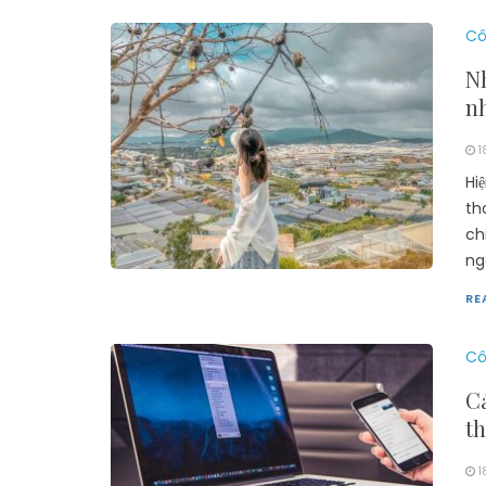
Cô
N
n
1
Hi
th
ch
ng
RE
Cô
Cá
t
1