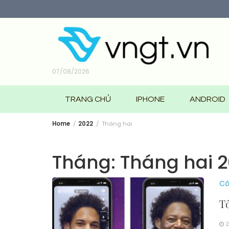
Skip
to
content
07/08/2026
TRANG CHỦ
IPHONE
ANDROID
Home
2022
Tháng hai
Tháng:
Tháng hai 
Cô
T
2