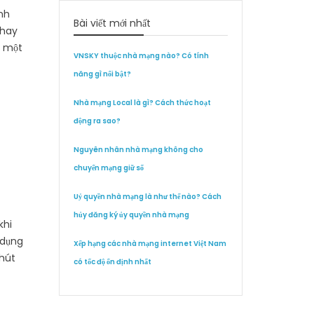
nh
Bài viết mới nhất
thay
h một
VNSKY thuộc nhà mạng nào? Có tính
năng gì nổi bật?
Nhà mạng Local là gì? Cách thức hoạt
động ra sao?
Nguyên nhân nhà mạng không cho
chuyển mạng giữ số
Uỷ quyền nhà mạng là như thế nào? Cách
hủy đăng ký ủy quyền nhà mạng
khi
 dụng
Xếp hạng các nhà mạng internet Việt Nam
phút
có tốc độ ổn định nhất