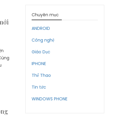
Chuyên mục
mới
ANDROID
Công nghệ
ện
Giáo Dục
 Cùng
IPHONE
u
Thể Thao
Tin tức
WINDOWS PHONE
ông