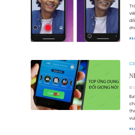
Tr
vi
đổ
ứn
RE
Cô
N
2
Bạ
ch
th
vu
RE