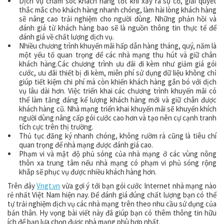
Dịch vụ chăm sóc khách hàng tốt khi xảy ra sự cố, giải quyết
thắc mắc cho khách hàng nhanh chóng, làm hài lòng khách hàng
sẽ nâng cao trải nghiệm cho người dùng. Những phản hồi và
đánh giá từ khách hàng bao sẽ là nguồn thông tin thực tế để
đánh giá về chất lượng dịch vụ.
Nhiều chương trình khuyến mãi hấp dẫn hàng tháng, quý, năm là
một yếu tố quan trọng để các nhà mạng thu hút và giữ chân
khách hàng.Các chương trình ưu đãi đi kèm như giảm giá gói
cước, ưu đãi thiết bị đi kèm, miễn phí sử dụng dữ liệu không chỉ
giúp tiết kiệm chi phí mà còn khiến khách hàng gắn bó với dịch
vụ lâu dài hơn. Việc triển khai các chương trình khuyến mãi có
thể làm tăng đáng kể lượng khách hàng mới và giữ chân được
khách hàng cũ. Nhà mạng triển khai khuyến mãi sẽ khuyến khích
người dùng nâng cấp gói cước cao hơn và tạo nên cự cạnh tranh
tích cực trên thị trường.
Thủ tục đăng ký nhanh chóng, không rườm rà cũng là tiêu chí
quan trọng để nhà mạng được đánh giá cao.
Phạm vi và mật độ phủ sóng của nhà mạng ở các vùng nông
thôn xa trung tâm nếu nhà mạng có phạm vi phủ sóng rộng
khắp sẽ phục vụ được nhiều khách hàng hơn.
Trên đây
Vngt.vn
vừa gợi ý tới bạn gói cước Internet nhà mạng nào
rẻ nhất Việt Nam hiện nay. Để đánh giá đúng chất lượng bạn có thể
tự trải nghiệm dịch vụ các nhà mạng trên theo nhu cầu sử dụng của
bản thân. Hy vọng bài viết này đã giúp bạn có thêm thông tin hữu
ích để bạn lựa chọn được nhà mạng phù hợp nhất.