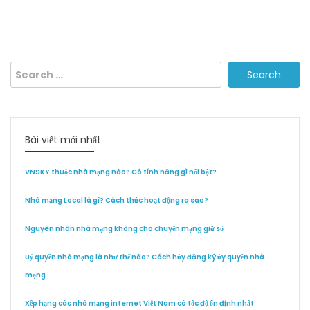
Search
for:
Bài viết mới nhất
VNSKY thuộc nhà mạng nào? Có tính năng gì nổi bật?
Nhà mạng Local là gì? Cách thức hoạt động ra sao?
Nguyên nhân nhà mạng không cho chuyển mạng giữ số
Uỷ quyền nhà mạng là như thế nào? Cách hủy đăng ký ủy quyền nhà
mạng
Xếp hạng các nhà mạng internet Việt Nam có tốc độ ổn định nhất