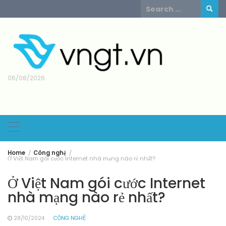
Skip
Search
to
for:
content
06/08/2026
Home
Công nghệ
Ở Việt Nam gói cước Internet nhà mạng nào rẻ nhất?
Ở Việt Nam gói cước Internet
nhà mạng nào rẻ nhất?
28/10/2024
CÔNG NGHỆ