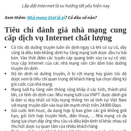
Lắp đặt Intermet là xu hướng tất yếu hiện nay
Xem thêm:
Nhà mạng Gtel là gì
? Có đầu số nào?
Tiêu chí đánh giá nhà mạng cung
cấp dịch vụ Internet chất lượng
Có tốc độ đường truyền luôn ổn định ngay cả khi có sự cố, đây
cũng là điều kiện khẳng định hạ tầng mạng lưới được đầu tư bài
bản. Vào thời điểm các tuyến cáp quang biển xảy ra sự cố việc
truy cập Internet của các nhà mạng vẫn cần đảm bảo đường
truyền ổn định.
Độ ổn định về đường truyền, ít bị rớt mạng hay giảm tốc độ
được xem là tiêu chí quan trọng để khách hàng lựa chọn đăng ký
gói cước của nhà mạng.
Mạng lưới hạ tầng viễn thông rộng khắp ở các tỉnh, thành phố
lớn, có tính ổn định cao. Như mạng lưới của VNPT được đánh giá
là đơn vị duy nhất sở hữu mạng thông tin vệ tinh tại Việt Nam
với mạng truyền dẫn vào loại lớn mạnh nhất trên 24.000 Gbps.
Gói cước linh hoạt, đa dạng hợp lý bao gồm các gói không giới
hạn, gói tích hợp truyền hình, điện thoại,…. Nhà mạng có đa
dạng lựa chọn đáp ứng nhu cầu và điều kiện kinh tế khác nhau sẽ
thu hút được sự quan tâm của nhiều khách hàng.