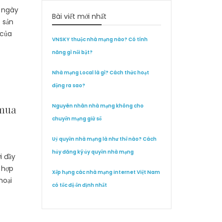
e ngày
Bài viết mới nhất
 sản
 của
VNSKY thuộc nhà mạng nào? Có tính
năng gì nổi bật?
Nhà mạng Local là gì? Cách thức hoạt
động ra sao?
Nguyên nhân nhà mạng không cho
 mua
chuyển mạng giữ số
Uỷ quyền nhà mạng là như thế nào? Cách
hủy đăng ký ủy quyền nhà mạng
i đầy
 hợp
Xếp hạng các nhà mạng internet Việt Nam
hoại
có tốc độ ổn định nhất